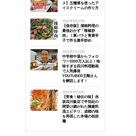
ス】五糧液を使ったア
イスクリームの作り方
2022年9月23日
【保存版】湖南料理の
最強おかず「辣椒炒
肉」！豚バラと青唐辛
子で作る激辛炒め
2022年2月13日
中学校中退からフォロ
ワー3000万人以上！地
味すぎる四川料理動画
で人気爆発
YOUTUBER王剛さん
を解説します！
2021年9月29日
【実食！秘伝の味】赤
坂四川飯店で半世紀の
間受け継がれた陳建民
流エビチリ、成都の味
を再現した本場の担担
麺