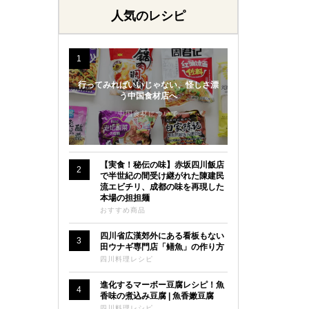
人気のレシピ
1
行ってみればいいじゃない、怪しさ漂
う中国食材店へ
中国食材について
【実食！秘伝の味】赤坂四川飯店
2
で半世紀の間受け継がれた陳建民
流エビチリ、成都の味を再現した
本場の担担麺
おすすめ商品
四川省広漢郊外にある看板もない
3
田ウナギ専門店「鳝魚」の作り方
四川料理レシピ
進化するマーボー豆腐レシピ！魚
4
香味の煮込み豆腐 | 魚香嫩豆腐
四川料理レシピ