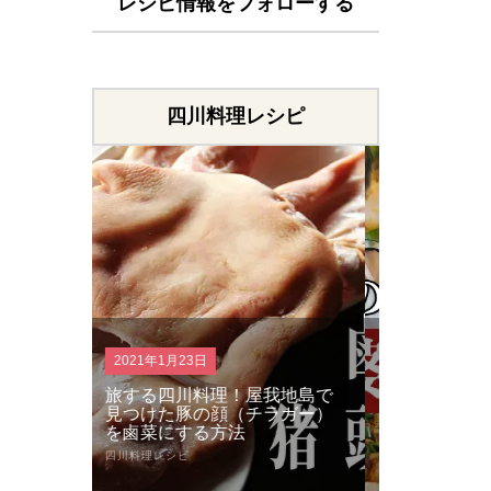
レシピ情報をフォローする
四川料理レシピ
2020年10月29日
2020年8月
我地島で
仕上げは金の太陽花椒！四川
衝撃の旨
ラガー）
のお母さんが教える家庭で作
担麺が簡
れる本場の麻婆豆腐の作り方
の担担麺
四川料理レシピ
四川料理レシピ