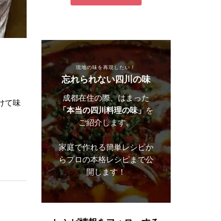
現地の味を再現したい！
忘れられない四川の味
成都在住の際、はまった
けて味
「本当の四川料理の味」
を
ご紹介します。
家庭で作れる簡単レシピか
らプロの本格レシピまで公
開します！