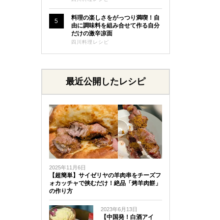
料理の楽しさをがっつり満喫！自
5
由に調味料を組み合せて作る自分
だけの激辛凉面
四川料理レシピ
最近公開したレシピ
2025年11月6日
【超簡単】サイゼリヤの羊肉串をチーズフ
ォカッチャで挟むだけ！絶品「烤羊肉餅」
の作り方
2023年6月13日
【中国発！白酒アイ