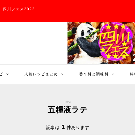
四川フェス2022
ピ
人気レシピまとめ
香辛料と調味料
料
TAG
五糧液ラテ
1
記事は
件あります