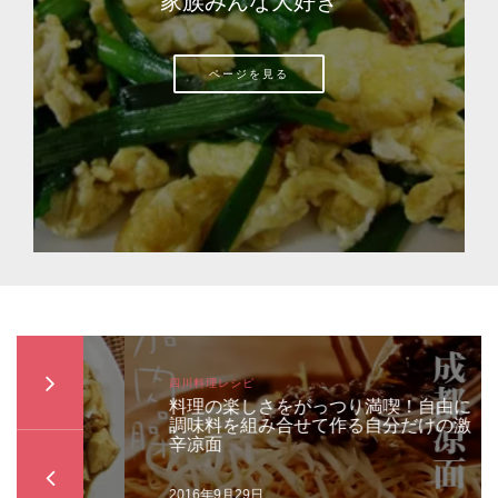
家族みんな大好き
ページを見る
四川料理レシピ
香味
料理の楽しさをがっつり満喫！自由に
調味料を組み合せて作る自分だけの激
辛凉面
2016年9月29日