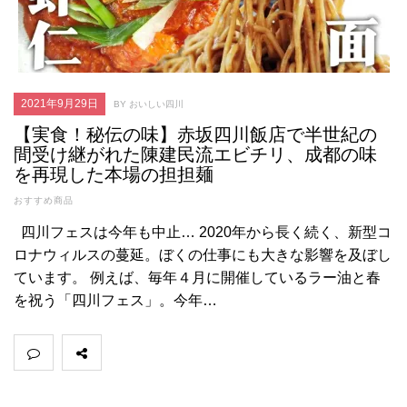
2021年9月29日
BY おいしい四川
【実食！秘伝の味】赤坂四川飯店で半世紀の
間受け継がれた陳建民流エビチリ、成都の味
を再現した本場の担担麺
おすすめ商品
四川フェスは今年も中止… 2020年から長く続く、新型コ
ロナウィルスの蔓延。ぼくの仕事にも大きな影響を及ぼし
ています。 例えば、毎年４月に開催しているラー油と春
を祝う「四川フェス」。今年…