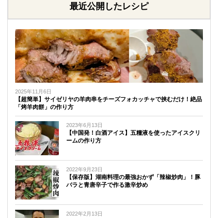
最近公開したレシピ
2025年11月6日
【超簡単】サイゼリヤの羊肉串をチーズフォカッチャで挟むだけ！絶品
「烤羊肉餅」の作り方
2023年6月13日
【中国発！白酒アイス】五糧液を使ったアイスクリ
ームの作り方
2022年9月23日
【保存版】湖南料理の最強おかず「辣椒炒肉」！豚
バラと青唐辛子で作る激辛炒め
2022年2月13日