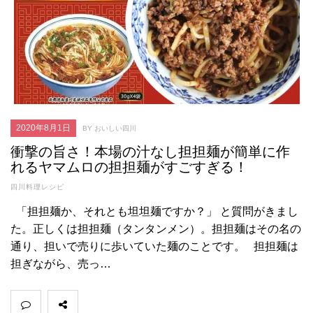
2020年8月1日
BY おいしい四川
衝撃の旨さ！本場の汁なし担担麺が簡単に作
れるヤマムロの担担麺がすごすぎる！
四川料理レシピ
「担担麺か、それとも坦坦麺ですか？」 と質問がきまし
た。正しくは担担麺（タンタンメン）。担担麺はその名の
通り、担いで売りに歩いていた麺のことです。 担担麺は
担ぎながら、売っ…