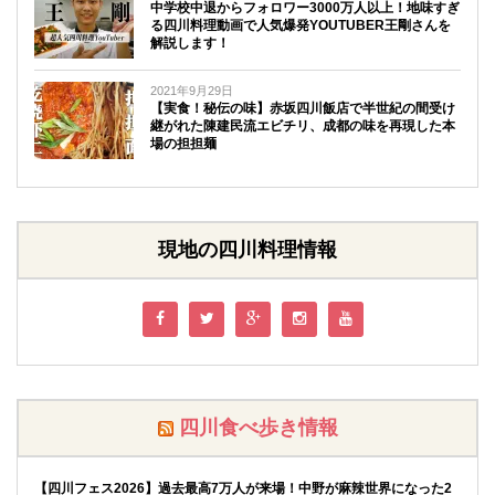
中学校中退からフォロワー3000万人以上！地味すぎ
る四川料理動画で人気爆発YOUTUBER王剛さんを
解説します！
2021年9月29日
【実食！秘伝の味】赤坂四川飯店で半世紀の間受け
継がれた陳建民流エビチリ、成都の味を再現した本
場の担担麺
現地の四川料理情報
四川食べ歩き情報
【四川フェス2026】過去最高7万人が来場！中野が麻辣世界になった2