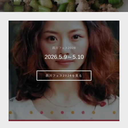
四川料理レシピ
サイゼリヤ投稿がまさかの大反響 先週、何気なく
「羊肉串をチーズフォカッチャに挟んで食べる即
席・烤羊肉餅」の投稿をしたら…四川料理じゃない
のに、過去最高のバズり方をしました（笑）⠀ まず
T...
四川フェス2026
2026.5.9～5.10
四川フェス2026を見る