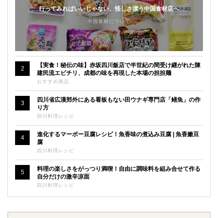
行ってみればいいじゃない、怪しさ漂う中国食材店へ
中国食材について
【実食！秘伝の味】赤坂四川飯店で半世紀の間受け継がれた陳
2
建民流エビチリ、成都の味を再現した本場の担担麺
おすすめ商品
四川省広漢郊外にある看板もない田ウナギ専門店「鳝魚」の作
3
り方
四川料理レシピ
進化するマーボー豆腐レシピ！魚香味の煮込み豆腐 | 魚香嫩豆
4
腐
四川料理レシピ
料理の楽しさをがっつり満喫！自由に調味料を組み合せて作る
5
自分だけの激辛凉面
四川料理レシピ