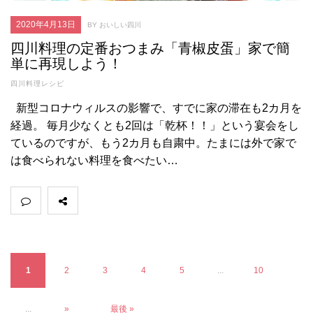
2020年4月13日
BY おいしい四川
四川料理の定番おつまみ「青椒皮蛋」家で簡
単に再現しよう！
四川料理レシピ
新型コロナウィルスの影響で、すでに家の滞在も2カ月を
経過。 毎月少なくとも2回は「乾杯！！」という宴会をし
ているのですが、もう2カ月も自粛中。たまには外で家で
は食べられない料理を食べたい…
1
2
3
4
5
...
10
...
»
最後 »