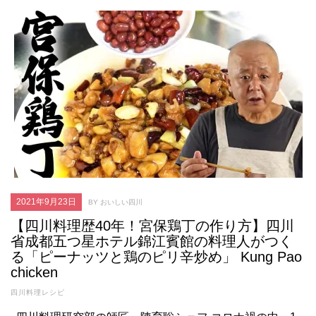
2021年9月23日
BY おいしい四川
【四川料理歴40年！宮保鶏丁の作り方】四川
省成都五つ星ホテル錦江賓館の料理人がつく
る「ピーナッツと鶏のピリ辛炒め」 Kung Pao
chicken
四川料理レシピ