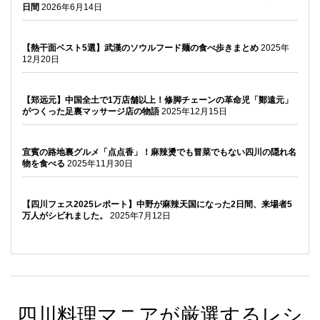
日間
2026年6月14日
【熱干面ベスト5選】武漢のソウルフード麺の食べ歩きまとめ
2025年
12月20日
【郑远元】中国全土で1万店舗以上！修脚チェーンの革命児「鄭遠元」
がつくった足裏マッサージ店の物語
2025年12月15日
宜賓の路地裏グルメ「点点香」！麻辣燙でも冒菜でもない四川の隠れ名
物を食べる
2025年11月30日
【四川フェス2025レポート】中野が麻辣天国になった2日間、来場者5
万人がシビれました。
2025年7月12日
四川料理マニアが厳選するレシ