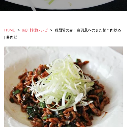
HOME
>
四川料理レシピ
>
甜麺醤のみ！白羽葱をのせた甘辛肉炒め
| 酱肉丝