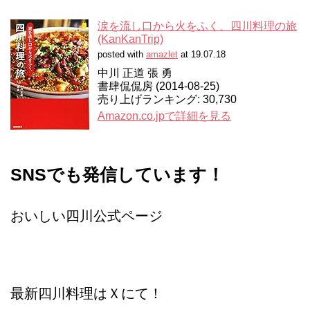
涙を流し口から火をふく、四川料理の旅
(KanKanTrip)
posted with
amazlet
at 19.07.18
中川 正道 張 勇
書肆侃侃房 (2014-08-25)
売り上げランキング: 30,730
Amazon.co.jpで詳細を見る
SNSでも発信しています！
おいしい四川公式ページ
最新四川料理はＸにて！