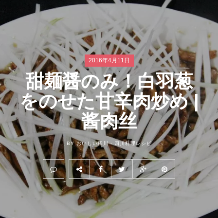
2016年4月11日
甜麺醤のみ！白羽葱
をのせた甘辛肉炒め |
酱肉丝
BY おいしい四川 -
四川料理レシピ