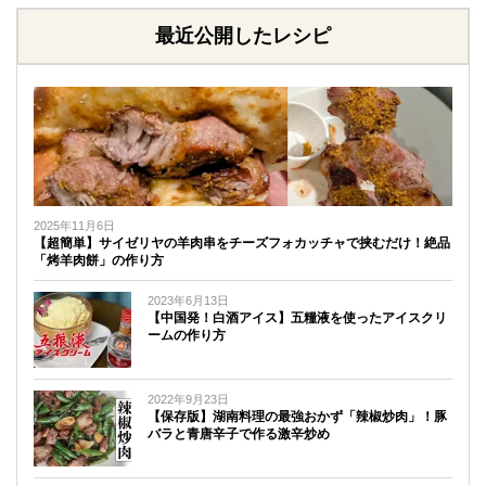
最近公開したレシピ
2025年11月6日
【超簡単】サイゼリヤの羊肉串をチーズフォカッチャで挟むだけ！絶品
「烤羊肉餅」の作り方
2023年6月13日
【中国発！白酒アイス】五糧液を使ったアイスクリ
ームの作り方
2022年9月23日
【保存版】湖南料理の最強おかず「辣椒炒肉」！豚
バラと青唐辛子で作る激辛炒め