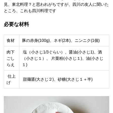
見、東北料理？と思われがちですが、四川の友人に聞いた
ところ、これも四川料理です
必要な材料
食材
豚の赤身(100g)、ネギ(2本)、ニンニク(1個)
肉下
塩（小さじ1/3ぐらい）、醤油(小さじ1)、酒
ごし
（小さじ１）、 片栗粉(小さじ１)、油(小さじ
らえ
１)
仕上
甜麺醤(大さじ２)、砂糖(大さじ１＋半)
げ