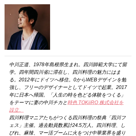
中川正道、1978年島根県生まれ。四川師範大学にて留
学。四年間四川省に滞在し、四川料理の魅力にはま
る。2012年にドイツへ移住。0からWEBデザインを勉
強し、フリーのデザイナーとしてドイツで起業。2017
年に日本へ帰国。「人生の時を色どる体験をつくる」
をテーマに妻の中川チカと
時色 TOKiiRO 株式会社を
設立。
四川料理マニアたちがつくる四川料理の祭典「四川フ
ェス」主催。過去動員数累計24.5万人。四川料理、し
びれ、麻辣、マー活ブームに火をつけ中華業界を盛り