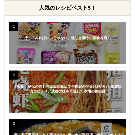
人気のレシピベスト5！
1
行ってみればいいじゃない、怪しさ漂う中国食材店へ
中国食材について
2
【実食！秘伝の味】赤坂四川飯店で半世紀の間受け継がれた陳建民
流エビチリ、成都の味を再現した本場の担担麺
おすすめ商品
3
四川省広漢郊外にある看板もない田ウナギ専門店「鳝魚」の作り方