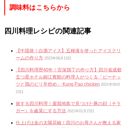
調味料はこちらから
四川料理レシピの関連記事
【中国発！白酒アイス】五糧液を使ったアイスクリ
ームの作り方
2023年06月13日
【四川料理歴40年！宮保鶏丁の作り方】四川省成都
五つ星ホテル錦江賓館の料理人がつくる「ピーナッ
ツと鶏のピリ辛炒め」 Kung Pao chicken
2021年09月
23日
旅する四川料理！屋我地島で見つけた豚の顔（チラ
ガー）を鹵菜にする方法
2021年01月23日
仕上げは金の太陽花椒！四川のお母さんが教える家