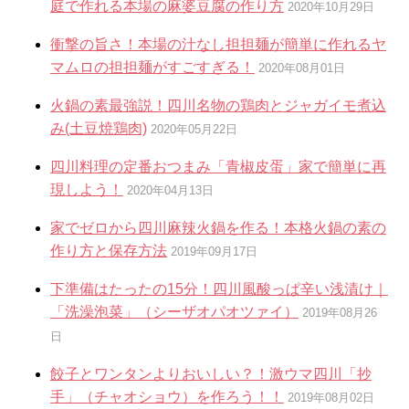
庭で作れる本場の麻婆豆腐の作り方
2020年10月29日
衝撃の旨さ！本場の汁なし担担麺が簡単に作れるヤ
マムロの担担麺がすごすぎる！
2020年08月01日
火鍋の素最強説！四川名物の鶏肉とジャガイモ煮込
み(土豆焼鶏肉)
2020年05月22日
四川料理の定番おつまみ「青椒皮蛋」家で簡単に再
現しよう！
2020年04月13日
家でゼロから四川麻辣火鍋を作る！本格火鍋の素の
作り方と保存方法
2019年09月17日
下準備はたったの15分！四川風酸っぱ辛い浅漬け｜
「洗澡泡菜」（シーザオパオツァイ）
2019年08月26
日
餃子とワンタンよりおいしい？！激ウマ四川「抄
手」（チャオショウ）を作ろう！！
2019年08月02日