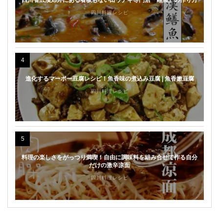
四川料理レシピ
4
進化するマーボー豆腐レシピ！魚香味の煮込み豆腐 | 魚香嫩豆腐
四川料理レシピ
5
料理の楽しさをがっつり満喫！自由に調味料を組み合せて作る自分
だけの激辛凉面
四川料理レシピ