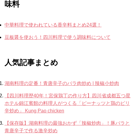
味料
中華料理で使われている香辛料まとめ24選！
豆板醤を使おう！四川料理で使う調味料について
人気記事まとめ
湖南料理の定番！青唐辛子のバラ肉炒め | 辣椒小炒肉
【四川料理歴40年！宮保鶏丁の作り方】四川省成都五つ星
ホテル錦江賓館の料理人がつくる「ピーナッツと鶏のピリ
辛炒め」 Kung Pao chicken
【保存版】湖南料理の最強おかず「辣椒炒肉」！豚バラと
青唐辛子で作る激辛炒め