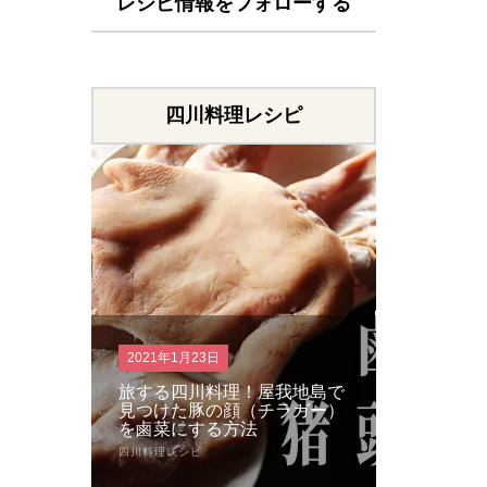
レシピ情報をフォローする
四川料理レシピ
2020年10月29日
2020年8月
我地島で
仕上げは金の太陽花椒！四川
衝撃の旨
ラガー）
のお母さんが教える家庭で作
担麺が簡
れる本場の麻婆豆腐の作り方
の担担麺
四川料理レシピ
四川料理レシ