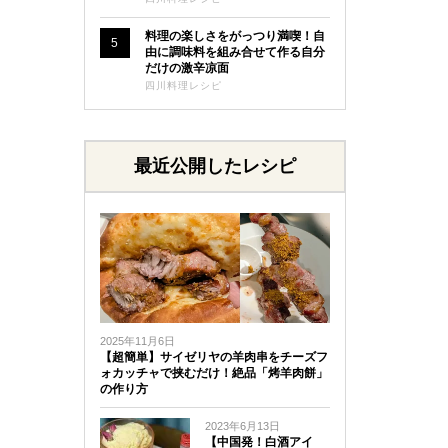
料理の楽しさをがっつり満喫！自
5
由に調味料を組み合せて作る自分
だけの激辛凉面
四川料理レシピ
最近公開したレシピ
2025年11月6日
【超簡単】サイゼリヤの羊肉串をチーズフ
ォカッチャで挟むだけ！絶品「烤羊肉餅」
の作り方
2023年6月13日
【中国発！白酒アイ