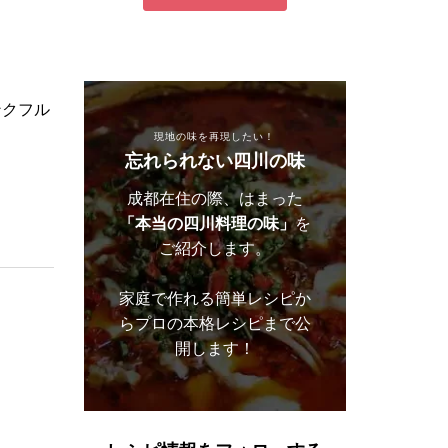
ンクフル
現地の味を再現したい！
忘れられない四川の味
成都在住の際、はまった
「本当の四川料理の味」
を
ご紹介します。
家庭で作れる簡単レシピか
らプロの本格レシピまで公
開します！