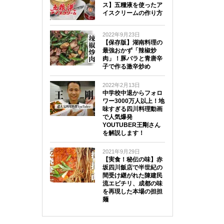
ス】五糧液を使ったア
イスクリームの作り方
2022年9月23日
【保存版】湖南料理の
最強おかず「辣椒炒
肉」！豚バラと青唐辛
子で作る激辛炒め
2022年2月13日
中学校中退からフォロ
ワー3000万人以上！地
味すぎる四川料理動画
で人気爆発
YOUTUBER王剛さん
を解説します！
2021年9月29日
【実食！秘伝の味】赤
坂四川飯店で半世紀の
間受け継がれた陳建民
流エビチリ、成都の味
を再現した本場の担担
麺