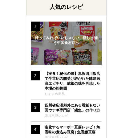
人気のレシピ
1
行ってみればいいじゃない、怪しさ漂
う中国食材店へ
中国食材について
【実食！秘伝の味】赤坂四川飯店
2
で半世紀の間受け継がれた陳建民
流エビチリ、成都の味を再現した
本場の担担麺
おすすめ商品
四川省広漢郊外にある看板もない
3
田ウナギ専門店「鳝魚」の作り方
四川料理レシピ
進化するマーボー豆腐レシピ！魚
4
香味の煮込み豆腐 | 魚香嫩豆腐
四川料理レシピ