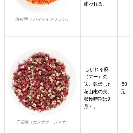
使われる。
海椒面（ ハイジャオミェン）
しびれる麻
（マー）の
味。乾燥した
50
花山椒の実。
元
収穫時期は9
月～。
干花椒（ガンホァージャオ）