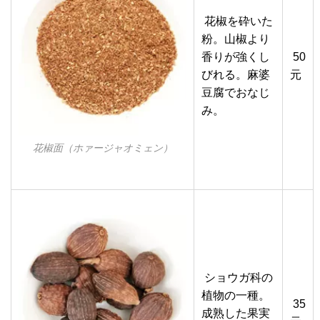
花椒を砕いた
粉。山椒より
香りが強くし
50
びれる。麻婆
元
豆腐でおなじ
み。
花椒面（ホァージャオミェン）
ショウガ科の
植物の一種。
35
成熟した果実