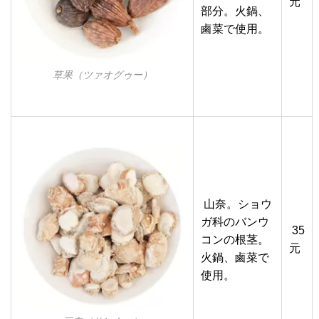
元
部分。火鍋、
鹵菜で使用。
草果（ツァオグゥー）
山奈。ショウ
ガ科のバンウ
35
コンの根茎。
元
火鍋、鹵菜で
使用。