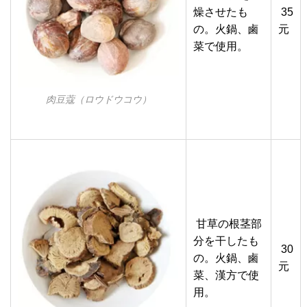
燥させたも
35
の。火鍋、鹵
元
菜で使用。
肉豆蔻（ロウドウコウ）
甘草の根茎部
分を干したも
30
の。火鍋、鹵
元
菜、漢方で使
用。