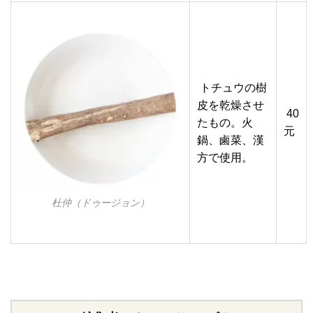
トチュウの樹
皮を乾燥させ
40
たもの。火
元
鍋、鹵菜、漢
方で使用。
杜仲（ドゥージョン）