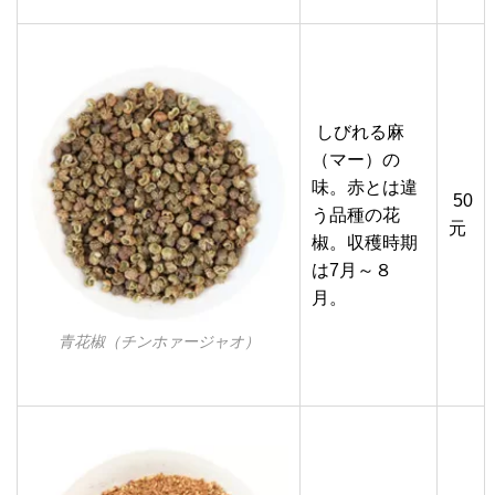
しびれる麻
（マー）の
味。赤とは違
50
う品種の花
元
椒。収穫時期
は7月～８
月。
青花椒（チンホァージャオ）