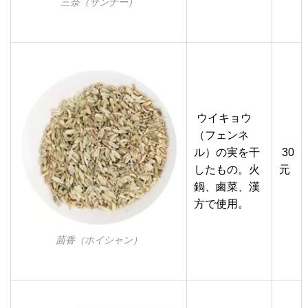
三奈（サンナー）
ウイキョウ
（フェンネ
ル）の実を干
30
したもの。火
元
鍋、鹵菜、漢
方で使用。
茴香（ホイシャン）