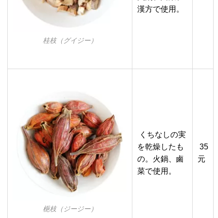
漢方で使用。
桂枝（グイジー）
くちなしの実
を乾燥したも
35
の。火鍋、鹵
元
菜で使用。
梔枝（ジージー）