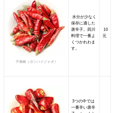
水分が少なく
保存に適した
唐辛子。四川
10
料理で一番よ
元
くつかれわま
す。
干海椒（ガンハイジャオ）
3つの中では
一番辛い唐辛