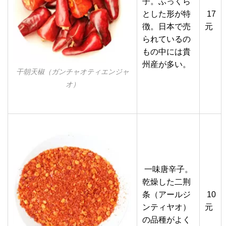
子。ふっくら
とした形が特
17
徴。日本で売
元
られているの
もの中には貴
州産が多い。
干朝天椒（ガンチャオティエンジャ
オ）
一味唐辛子。
乾燥した二荆
条（アールジ
10
ンティヤオ）
元
の品種がよく