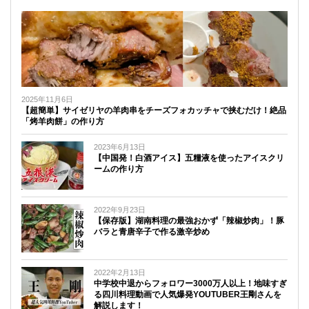
2025年11月6日
【超簡単】サイゼリヤの羊肉串をチーズフォカッチャで挟むだけ！絶品
「烤羊肉餅」の作り方
2023年6月13日
【中国発！白酒アイス】五糧液を使ったアイスクリ
ームの作り方
2022年9月23日
【保存版】湖南料理の最強おかず「辣椒炒肉」！豚
バラと青唐辛子で作る激辛炒め
2022年2月13日
中学校中退からフォロワー3000万人以上！地味すぎ
る四川料理動画で人気爆発YOUTUBER王剛さんを
解説します！