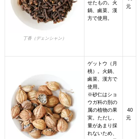
せたもの。火
元
鍋、鹵菜、漢
方で使用。
丁香（デェンシャン）
ゲットウ（月
桃）。火鍋、
鹵菜、漢方で
使用。
※砂仁はショ
ウガ科の別の
属の植物の果
40
実。ただし、
元
量があまり採
れないため、