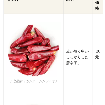
価
格
皮が薄く中が
20
しっかりした
元
唐辛子。
干七星椒（ガンチーシンジャオ）