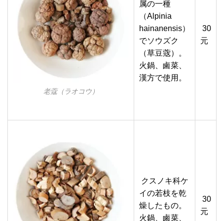
属の一種
（Alpinia
hainanensis）
30
でソウズク
元
（草豆蔲）。
火鍋、鹵菜、
漢方で使用。
老蔻（ラオコウ）
クスノキ科ケ
イの若枝を乾
30
燥したもの。
元
火鍋、鹵菜、