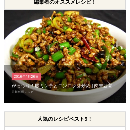
編集者のオススメレシピ！
2016年4月26日
がっつり！豚ミンチとニンニク芽炒め | 肉末蒜薹
四川料理レシピ
人気のレシピベスト5！