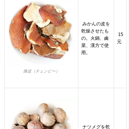
みかんの皮を
乾燥させたも
15
の。火鍋、鹵
元
菜、漢方で使
用。
陳皮（チェンピー）
ナツメグを乾