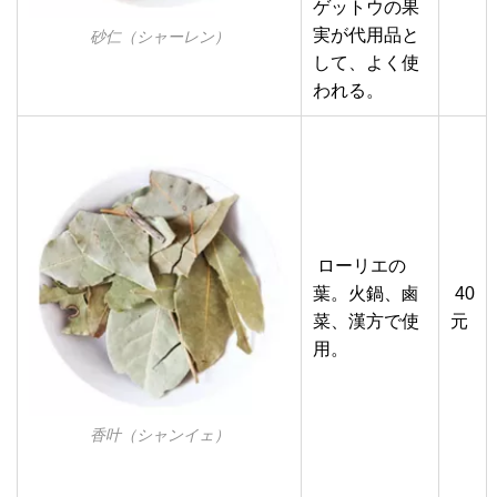
ゲットウの果
実が代用品と
砂仁（シャーレン）
して、よく使
われる。
ローリエの
葉。火鍋、鹵
40
菜、漢方で使
元
用。
香叶（シャンイェ）