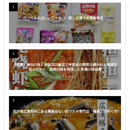
1
行ってみればいいじゃない、怪しさ漂う中国食材店へ
中国食材について
2
【実食！秘伝の味】赤坂四川飯店で半世紀の間受け継がれた陳建民
流エビチリ、成都の味を再現した本場の担担麺
おすすめ商品
3
四川省広漢郊外にある看板もない田ウナギ専門店「鳝魚」の作り方
四川料理レシピ