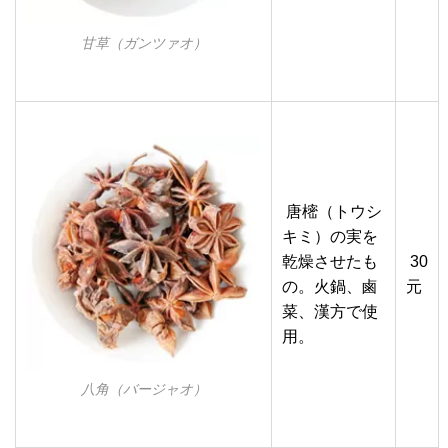
甘草（ガンツァオ）
唐樒（トウシ
キミ）の実を
乾燥させたも
30
の。火鍋、鹵
元
菜、漢方で使
用。
八角（バージャオ）