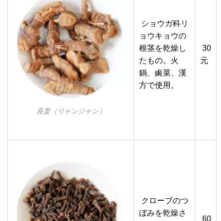
ショウガ科リ
ョウキョウの
根茎を乾燥し
30
たもの。火
元
鍋、鹵菜、漢
方で使用。
良姜（リャンジャン）
クローブのつ
ぼみを乾燥さ
60