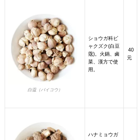
ショウガ科ビ
ャクズク(白豆
40
蔲)。火鍋、鹵
元
菜、漢方で使
用。
白蔻（バイコウ）
ハナミョウガ