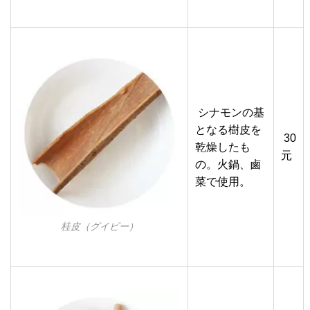
シナモンの基
となる樹皮を
30
乾燥したも
元
の。火鍋、鹵
菜で使用。
桂皮（グイピー）