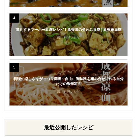
4
進化するマーボー豆腐レシピ！魚香味の煮込み豆腐 | 魚香嫩豆腐
四川料理レシピ
5
料理の楽しさをがっつり満喫！自由に調味料を組み合せて作る自分
だけの激辛凉面
四川料理レシピ
最近公開したレシピ