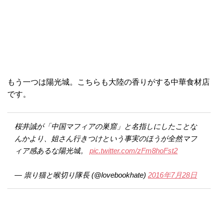
もう一つは陽光城。こちらも大陸の香りがする中華食材店
です。
桜井誠が「中国マフィアの巣窟」と名指しにしたことな
んかより、姐さん行きつけという事実のほうが全然マフ
ィア感あるな陽光城。
pic.twitter.com/zFm8hoFst2
— 祟り猫と喉切り隊長 (@lovebookhate)
2016年7月28日