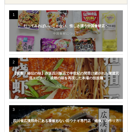
1
行ってみればいいじゃない、怪しさ漂う中国食材店へ
中国食材について
2
【実食！秘伝の味】赤坂四川飯店で半世紀の間受け継がれた陳建民
流エビチリ、成都の味を再現した本場の担担麺
おすすめ商品
3
四川省広漢郊外にある看板もない田ウナギ専門店「鳝魚」の作り方
四川料理レシピ