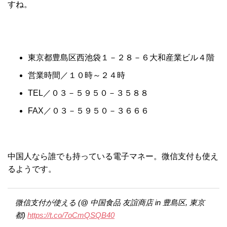
すね。
東京都豊島区西池袋１－２８－６大和産業ビル４階
営業時間／１０時～２４時
TEL／０３－５９５０－３５８８
FAX／０３－５９５０－３６６６
中国人なら誰でも持っている電子マネー。微信支付も使え
るようです。
微信支付が使える (@ 中国食品 友誼商店 in 豊島区, 東京
都)
https://t.co/7oCmQSQB40