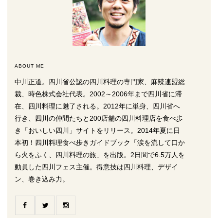
ABOUT ME
中川正道。四川省公認の四川料理の専門家、麻辣連盟総
裁、時色株式会社代表。2002～2006年まで四川省に滞
在、四川料理に魅了される。2012年に単身、四川省へ
行き、四川の仲間たちと200店舗の四川料理店を食べ歩
き「おいしい四川」サイトをリリース。2014年夏に日
本初！四川料理食べ歩きガイドブック「涙を流して口か
ら火をふく、四川料理の旅」を出版。2日間で6.5万人を
動員した四川フェス主催。得意技は四川料理、デザイ
ン、巻き込み力。