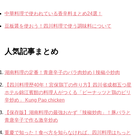
中華料理で使われている香辛料まとめ24選！
豆板醤を使おう！四川料理で使う調味料について
人気記事まとめ
湖南料理の定番！青唐辛子のバラ肉炒め | 辣椒小炒肉
【四川料理歴40年！宮保鶏丁の作り方】四川省成都五つ星
ホテル錦江賓館の料理人がつくる「ピーナッツと鶏のピリ
辛炒め」 Kung Pao chicken
【保存版】湖南料理の最強おかず「辣椒炒肉」！豚バラと
青唐辛子で作る激辛炒め
重慶で知った！食べ方を知らなければ、四川料理はちっと