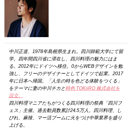
中川正道、1978年島根県生まれ。四川師範大学にて留
学。四年間四川省に滞在し、四川料理の魅力にはま
る。2012年にドイツへ移住。0からWEBデザインを勉
強し、フリーのデザイナーとしてドイツで起業。2017
年に日本へ帰国。「人生の時を色どる体験をつくる」
をテーマに妻の中川チカと
時色 TOKiiRO 株式会社を
設立。
四川料理マニアたちがつくる四川料理の祭典「四川フ
ェス」主催。過去動員数累計24.5万人。四川料理、し
びれ、麻辣、マー活ブームに火をつけ中華業界を盛り
上げる。