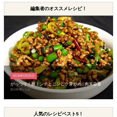
編集者のオススメレシピ！
2016年4月26日
がっつり！豚ミンチとニンニク芽炒め | 肉末蒜薹
四川料理レシピ
人気のレシピベスト5！