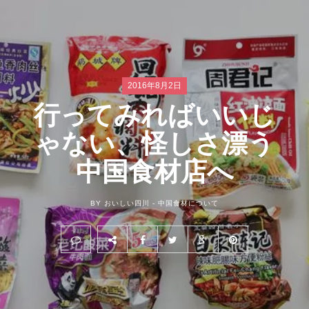
2016年8月2日
行ってみればいいじ
ゃない、怪しさ漂う
中国食材店へ
BY おいしい四川 -
中国食材について