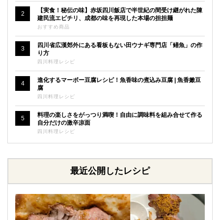
【実食！秘伝の味】赤坂四川飯店で半世紀の間受け継がれた陳
2
建民流エビチリ、成都の味を再現した本場の担担麺
おすすめ商品
四川省広漢郊外にある看板もない田ウナギ専門店「鳝魚」の作
3
り方
四川料理レシピ
進化するマーボー豆腐レシピ！魚香味の煮込み豆腐 | 魚香嫩豆
4
腐
四川料理レシピ
料理の楽しさをがっつり満喫！自由に調味料を組み合せて作る
5
自分だけの激辛凉面
四川料理レシピ
最近公開したレシピ