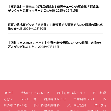
【郑远元】中国全土で1万店舗以上！修脚チェーンの革命児「鄭遠元」
がつくった足裏マッサージ店の物語
2025年12月15日
宜賓の路地裏グルメ「点点香」！麻辣燙でも冒菜でもない四川の隠れ名
物を食べる
2025年11月30日
【四川フェス2025レポート】中野が麻辣天国になった2日間、来場者5
万人がシビれました。
2025年7月12日
HOME
大切にしていること
四川を食べ歩こう！
四川料理
とは？
レシピ一覧
四川料理レシピ
中華料理レシピ
四
川の香辛料24選
四川料理の調味料
メルマガ登録
RSSフィ