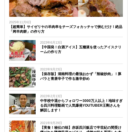
2025年11月6日
【超簡単】サイゼリヤの羊肉串をチーズフォカッチャで挟むだけ！絶品
「烤羊肉餅」の作り方
2023年6月13日
【中国発！白酒アイス】五糧液を使ったアイスクリ
ームの作り方
2022年9月23日
【保存版】湖南料理の最強おかず「辣椒炒肉」！豚
バラと青唐辛子で作る激辛炒め
2022年2月13日
中学校中退からフォロワー3000万人以上！地味すぎ
る四川料理動画で人気爆発YOUTUBER王剛さんを
解説します！
2021年9月29日
【実食！秘伝の味】赤坂四川飯店で半世紀の間受け