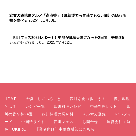
宜賓の路地裏グルメ「点点香」！麻辣燙でも冒菜でもない四川の隠れ名
物を食べる
2025年11月30日
【四川フェス2025レポート】中野が麻辣天国になった2日間、来場者5
万人がシビれました。
2025年7月12日
HOME
大切にしていること
四川を食べ歩こう！
四川料理
とは？
レシピ一覧
四川料理レシピ
中華料理レシピ
四
川の香辛料24選
四川料理の調味料
メルマガ登録
RSSフィ
ード
中国語サイト
四川フェス
お問合せ
運営会社：時
色 TOKIIRO
【業者向け】中華食材卸はこちら