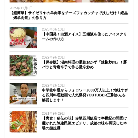
2025年11月6日
【超簡単】サイゼリヤの羊肉串をチーズフォカッチャで挟むだけ！絶品
「烤羊肉餅」の作り方
2023年6月13日
【中国発！白酒アイス】五糧液を使ったアイスクリ
ームの作り方
2022年9月23日
【保存版】湖南料理の最強おかず「辣椒炒肉」！豚
バラと青唐辛子で作る激辛炒め
2022年2月13日
中学校中退からフォロワー3000万人以上！地味すぎ
る四川料理動画で人気爆発YOUTUBER王剛さんを
解説します！
2021年9月29日
【実食！秘伝の味】赤坂四川飯店で半世紀の間受け
継がれた陳建民流エビチリ、成都の味を再現した本
場の担担麺