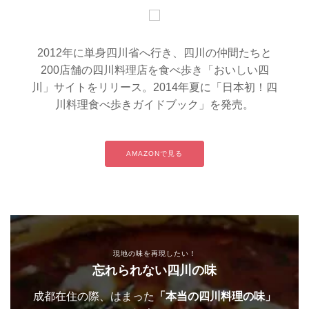
2012年に単身四川省へ行き、四川の仲間たちと
200店舗の四川料理店を食べ歩き「おいしい四
川」サイトをリリース。2014年夏に「日本初！四
川料理食べ歩きガイドブック」を発売。
AMAZONで見る
現地の味を再現したい！
忘れられない四川の味
成都在住の際、はまった
「本当の四川料理の味」