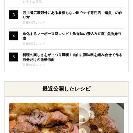
おすすめ商品
四川省広漢郊外にある看板もない田ウナギ専門店「鳝魚」の作
3
り方
四川料理レシピ
進化するマーボー豆腐レシピ！魚香味の煮込み豆腐 | 魚香嫩豆
4
腐
四川料理レシピ
料理の楽しさをがっつり満喫！自由に調味料を組み合せて作る
5
自分だけの激辛凉面
四川料理レシピ
最近公開したレシピ