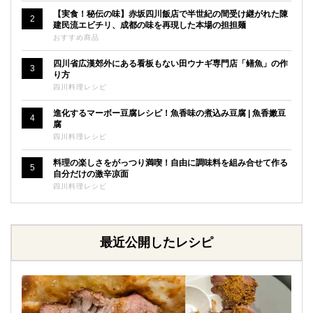
【実食！秘伝の味】赤坂四川飯店で半世紀の間受け継がれた陳
2
建民流エビチリ、成都の味を再現した本場の担担麺
おすすめ商品
四川省広漢郊外にある看板もない田ウナギ専門店「鳝魚」の作
3
り方
四川料理レシピ
進化するマーボー豆腐レシピ！魚香味の煮込み豆腐 | 魚香嫩豆
4
腐
四川料理レシピ
料理の楽しさをがっつり満喫！自由に調味料を組み合せて作る
5
自分だけの激辛凉面
四川料理レシピ
最近公開したレシピ