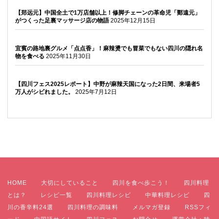
【郑远元】中国全土で1万店舗以上！修脚チェーンの革命児「鄭遠元」
がつくった足裏マッサージ店の物語
2025年12月15日
宜賓の路地裏グルメ「点点香」！麻辣燙でも冒菜でもない四川の隠れ名
物を食べる
2025年11月30日
【四川フェス2025レポート】中野が麻辣天国になった2日間、来場者5
万人がシビれました。
2025年7月12日
HOME
大切にしていること
四川を食べ歩こう！
四川料理
とは？
レシピ一覧
四川料理レシピ
中華料理レシピ
四
川の香辛料24選
四川料理の調味料
メルマガ登録
RSSフィ