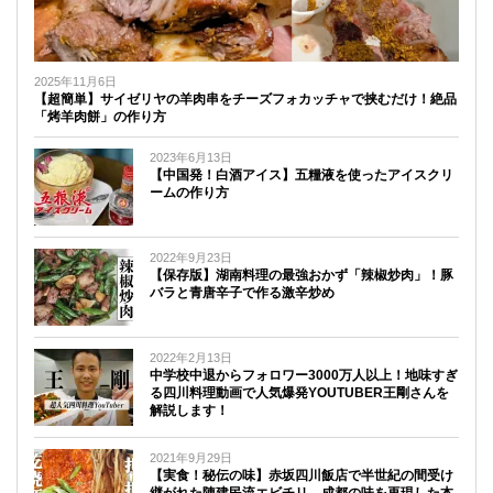
2025年11月6日
【超簡単】サイゼリヤの羊肉串をチーズフォカッチャで挟むだけ！絶品
「烤羊肉餅」の作り方
2023年6月13日
【中国発！白酒アイス】五糧液を使ったアイスクリ
ームの作り方
2022年9月23日
【保存版】湖南料理の最強おかず「辣椒炒肉」！豚
バラと青唐辛子で作る激辛炒め
2022年2月13日
中学校中退からフォロワー3000万人以上！地味すぎ
る四川料理動画で人気爆発YOUTUBER王剛さんを
解説します！
2021年9月29日
【実食！秘伝の味】赤坂四川飯店で半世紀の間受け
継がれた陳建民流エビチリ、成都の味を再現した本