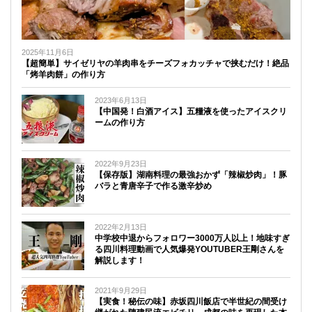
2025年11月6日
【超簡単】サイゼリヤの羊肉串をチーズフォカッチャで挟むだけ！絶品
「烤羊肉餅」の作り方
2023年6月13日
【中国発！白酒アイス】五糧液を使ったアイスクリ
ームの作り方
2022年9月23日
【保存版】湖南料理の最強おかず「辣椒炒肉」！豚
バラと青唐辛子で作る激辛炒め
2022年2月13日
中学校中退からフォロワー3000万人以上！地味すぎ
る四川料理動画で人気爆発YOUTUBER王剛さんを
解説します！
2021年9月29日
【実食！秘伝の味】赤坂四川飯店で半世紀の間受け