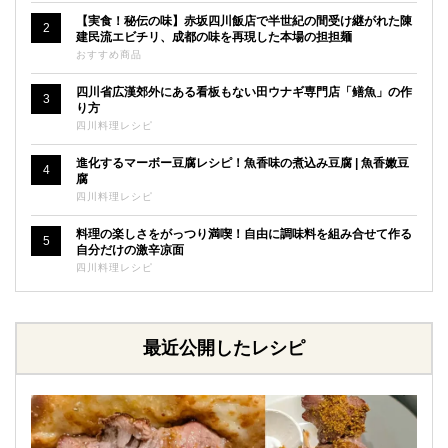
【実食！秘伝の味】赤坂四川飯店で半世紀の間受け継がれた陳
2
建民流エビチリ、成都の味を再現した本場の担担麺
おすすめ商品
四川省広漢郊外にある看板もない田ウナギ専門店「鳝魚」の作
3
り方
四川料理レシピ
進化するマーボー豆腐レシピ！魚香味の煮込み豆腐 | 魚香嫩豆
4
腐
四川料理レシピ
料理の楽しさをがっつり満喫！自由に調味料を組み合せて作る
5
自分だけの激辛凉面
四川料理レシピ
最近公開したレシピ