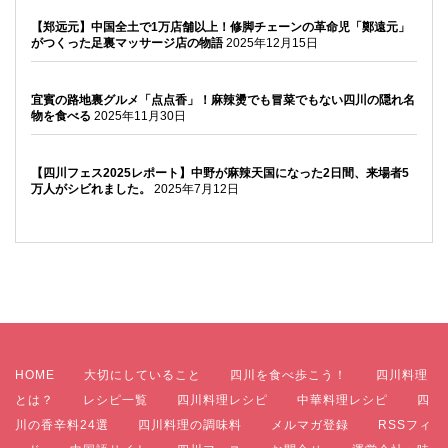
【郑远元】中国全土で1万店舗以上！修脚チェーンの革命児「鄭遠元」
がつくった足裏マッサージ店の物語
2025年12月15日
宜賓の路地裏グルメ「点点香」！麻辣燙でも冒菜でもない四川の隠れ名
物を食べる
2025年11月30日
【四川フェス2025レポート】中野が麻辣天国になった2日間、来場者5
万人がシビれました。
2025年7月12日
HOME
大切にしていること
四川を食べ歩こう！
四川料理
とは？
レシピ一覧
四川料理レシピ
中華料理レシピ
四
川の香辛料24選
四川料理の調味料
メルマガ登録
RSSフィ