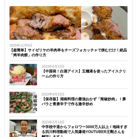
2025年11月6日
【超簡単】サイゼリヤの羊肉串をチーズフォカッチャで挟むだけ！絶品
「烤羊肉餅」の作り方
2023年6月13日
【中国発！白酒アイス】五糧液を使ったアイスクリ
ームの作り方
2022年9月23日
【保存版】湖南料理の最強おかず「辣椒炒肉」！豚
バラと青唐辛子で作る激辛炒め
2022年2月13日
中学校中退からフォロワー3000万人以上！地味すぎ
る四川料理動画で人気爆発YOUTUBER王剛さんを
解説します！