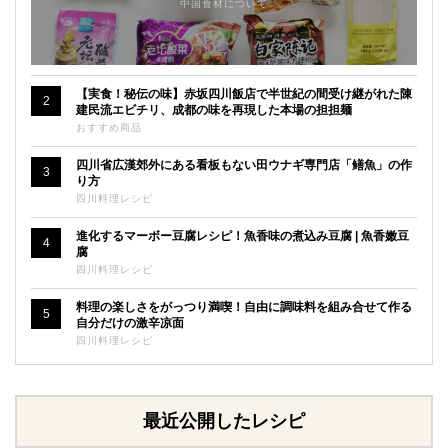
中国食材について
【実食！秘伝の味】赤坂四川飯店で半世紀の間受け継がれた陳
2
建民流エビチリ、成都の味を再現した本場の担担麺
おすすめ商品
四川省広漢郊外にある看板もない田ウナギ専門店「鳝魚」の作
3
り方
四川料理レシピ
進化するマーボー豆腐レシピ！魚香味の煮込み豆腐 | 魚香嫩豆
4
腐
四川料理レシピ
料理の楽しさをがっつり満喫！自由に調味料を組み合せて作る
5
自分だけの激辛凉面
四川料理レシピ
最近公開したレシピ