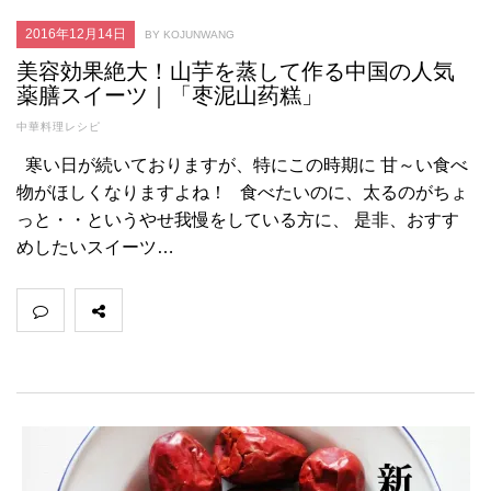
2016年12月14日
BY KOJUNWANG
美容効果絶大！山芋を蒸して作る中国の人気
薬膳スイーツ｜「枣泥山药糕」
中華料理レシピ
寒い日が続いておりますが、特にこの時期に 甘～い食べ
物がほしくなりますよね！ 食べたいのに、太るのがちょ
っと・・というやせ我慢をしている方に、 是非、おすす
めしたいスイーツ…
四
川