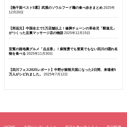
【熱干面ベスト5選】武漢のソウルフード麺の食べ歩きまとめ
2025年
12月20日
【郑远元】中国全土で1万店舗以上！修脚チェーンの革命児「鄭遠元」
がつくった足裏マッサージ店の物語
2025年12月15日
宜賓の路地裏グルメ「点点香」！麻辣燙でも冒菜でもない四川の隠れ名
物を食べる
2025年11月30日
【四川フェス2025レポート】中野が麻辣天国になった2日間、来場者5
万人がシビれました。
2025年7月12日
HOME
大切にしていること
四川を食べ歩こう！
四川料理