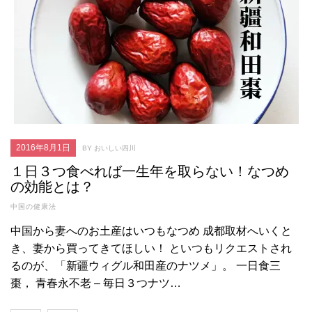
料
理
の
旅
好
評
発
売
中
2016年8月1日
BY おいしい四川
１日３つ食べれば一生年を取らない！なつめ
の効能とは？
中国の健康法
中国から妻へのお土産はいつもなつめ 成都取材へいくと
き、妻から買ってきてほしい！ といつもリクエストされ
るのが、「新疆ウィグル和田産のナツメ」。 一日食三
棗， 青春永不老 – 毎日３つナツ…