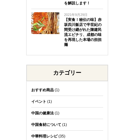
を解説します！
2021年9月29日
【実食！秘伝の味】赤
坂四川飯店で半世紀の
間受け継がれた陳建民
流エビチリ、成都の味
を再現した本場の担担
麺
カテゴリー
おすすめ商品
(1)
イベント
(1)
中国の健康法
(1)
中国食材について
(1)
中華料理レシピ
(35)