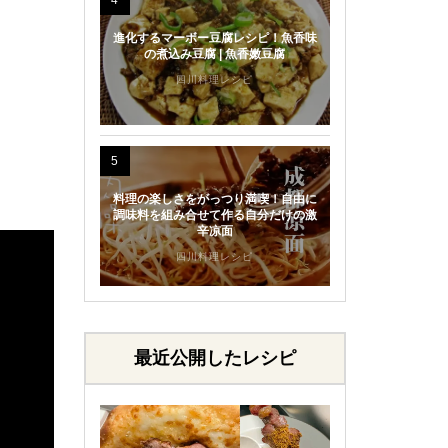
4
進化するマーボー豆腐レシピ！魚香味
の煮込み豆腐 | 魚香嫩豆腐
四川料理レシピ
5
料理の楽しさをがっつり満喫！自由に
調味料を組み合せて作る自分だけの激
辛凉面
四川料理レシピ
最近公開したレシピ