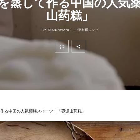
を蒸して作る中国の人気
山药糕」
BY KOJUNWANG -
中華料理レシピ
て作る中国の人気薬膳スイーツ｜「枣泥山药糕」