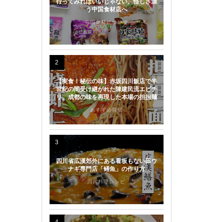
行ってみればいいじゃない、怪しさ漂
う中国食材店へ
中国食材について
2
【実食！秘伝の味】赤坂四川飯店で半
世紀の間受け継がれた陳建民流エビチ
リ、成都の味を再現した本場の担担麺
おすすめ商品
3
四川省広漢郊外にある看板もない田ウ
ナギ専門店「鳝魚」の作り方
四川料理レシピ