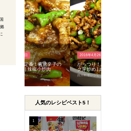
国
の拠
に
2016年4月26日
2016年4月2
唐辛子の
がっつり！豚ミンチとニンニ
シンプル
炒肉
ク芽炒め | 肉末蒜薹
の細切り炒
四川料理レシピ
中華料理レシピ
人気のレシピベスト5！
1