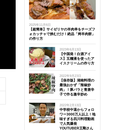
2025年11月6日
【超簡単】サイゼリヤの羊肉串をチーズフ
ォカッチャで挟むだけ！絶品「烤羊肉餅」
の作り方
2023年6月13日
【中国発！白酒アイ
ス】五糧液を使ったア
イスクリームの作り方
2022年9月23日
【保存版】湖南料理の
最強おかず「辣椒炒
肉」！豚バラと青唐辛
子で作る激辛炒め
2022年2月13日
中学校中退からフォロ
ワー3000万人以上！地
味すぎる四川料理動画
で人気爆発
YOUTUBER王剛さん