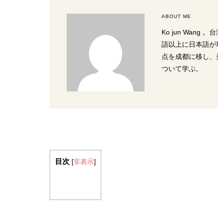
ABOUT ME
Ko jun Wa
語以上に日本語が
点を成都に移し、
ついて学ぶ。
2016年8月25日
年4月26日
圧倒的な麻辣！火鍋の素と3
プルな食材！じゃがいも
種の油を使い家庭でつくる麻
り炒め | 土豆丝
辣香鍋レシピ
レシピ
四川料理レシピ
目次
[
非表示
]