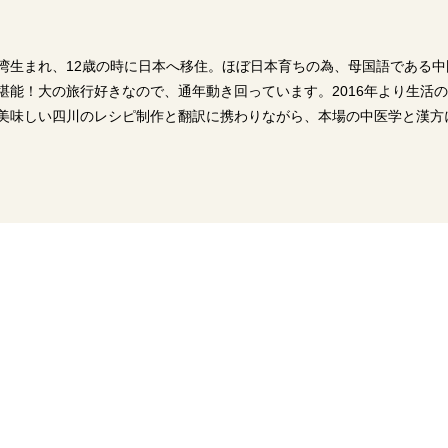
ng 。台湾生まれ、12歳の時に日本へ移住。ほぼ日本育ちの為、母国語である中
堪能！大の旅行好きなので、通年動き回っています。2016年より生活
美味しい四川のレシピ制作と翻訳に携わりながら、本場の中医学と漢方
2016年7月5日
【動画】ドーンと豆板醤を入
2016年4月26日
れる！辛い料理好きにオスス
メなニンジンと鶏肉激辛煮込
湖南料理の定番！青
み
バラ肉炒め | 辣椒小
四川料理レシピ
中華料理レシピ