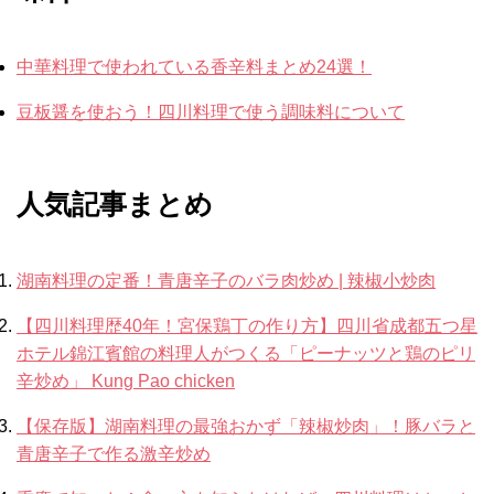
中華料理で使われている香辛料まとめ24選！
豆板醤を使おう！四川料理で使う調味料について
人気記事まとめ
湖南料理の定番！青唐辛子のバラ肉炒め | 辣椒小炒肉
【四川料理歴40年！宮保鶏丁の作り方】四川省成都五つ星
ホテル錦江賓館の料理人がつくる「ピーナッツと鶏のピリ
辛炒め」 Kung Pao chicken
【保存版】湖南料理の最強おかず「辣椒炒肉」！豚バラと
青唐辛子で作る激辛炒め