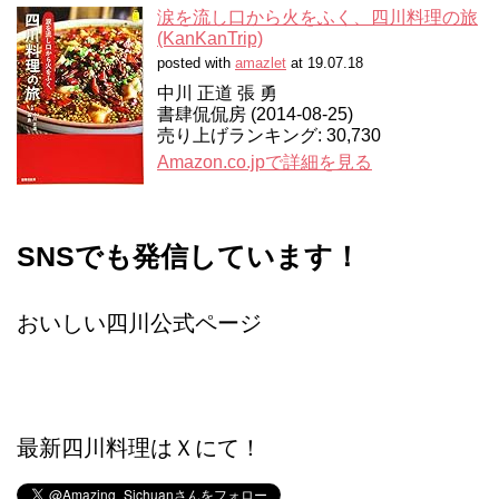
涙を流し口から火をふく、四川料理の旅
(KanKanTrip)
posted with
amazlet
at 19.07.18
中川 正道 張 勇
書肆侃侃房 (2014-08-25)
売り上げランキング: 30,730
Amazon.co.jpで詳細を見る
SNSでも発信しています！
おいしい四川公式ページ
最新四川料理はＸにて！