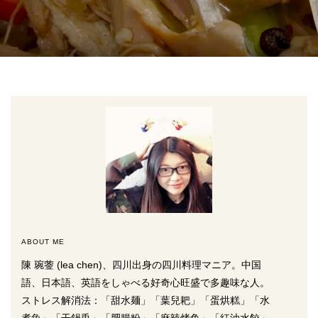
ABOUT ME
陳 琬蓥 (lea chen)、四川出身の四川料理マニア。中国
語、日本語、英語をしゃべる好奇心旺盛で多趣味な人。
ストレス解消法：「甜水麺」「葉兒耙」「蛋烘糕」「水