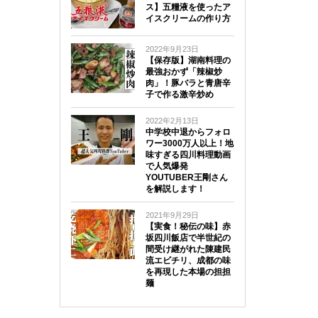
ス】五糧液を使ったア
イスクリームの作り方
2022年9月23日
【保存版】湖南料理の
最強おかず「辣椒炒
肉」！豚バラと青唐辛
子で作る激辛炒め
2022年2月13日
中学校中退からフォロ
ワー3000万人以上！地
味すぎる四川料理動画
で人気爆発
YOUTUBER王剛さん
を解説します！
2021年9月29日
【実食！秘伝の味】赤
坂四川飯店で半世紀の
間受け継がれた陳建民
流エビチリ、成都の味
を再現した本場の担担
麺