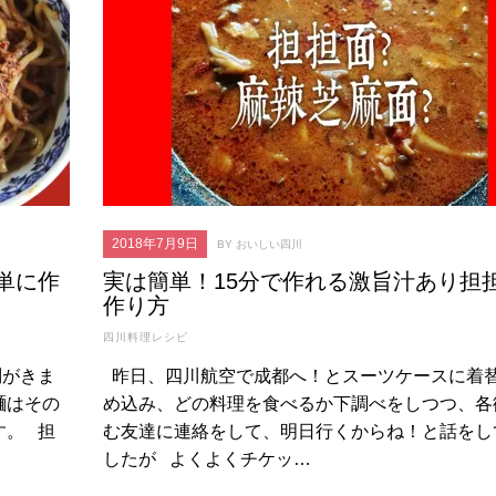
2018年7月9日
BY おいしい四川
単に作
実は簡単！15分で作れる激旨汁あり担
作り方
2021年9月23日
四川料理レシピ
【四川料理歴40年！宮保鶏丁
2021年1月23日
問がきま
昨日、四川航空で成都へ！とスーツケースに着
の作り方】四川省成都五つ星
ホテル錦江賓館の料理人がつ
旅する四川料理！屋
麺はその
め込み、どの料理を食べるか下調べをしつつ、各
くる「ピーナッツと鶏のピリ
見つけた豚の顔（チ
す。 担
む友達に連絡をして、明日行くからね！と話をし
辛炒め」 Kung Pao chicken
を鹵菜にする方法
したが よくよくチケッ…
四川料理レシピ
四川料理レシピ