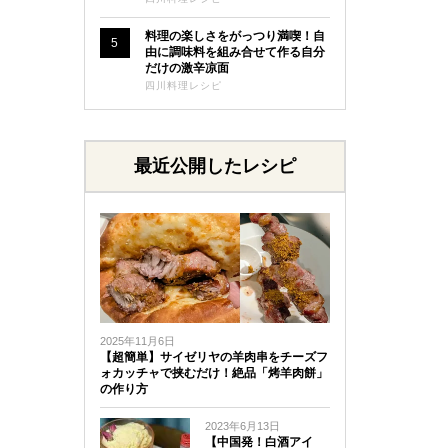
料理の楽しさをがっつり満喫！自
5
由に調味料を組み合せて作る自分
だけの激辛凉面
四川料理レシピ
最近公開したレシピ
2025年11月6日
【超簡単】サイゼリヤの羊肉串をチーズフ
ォカッチャで挟むだけ！絶品「烤羊肉餅」
の作り方
2023年6月13日
【中国発！白酒アイ