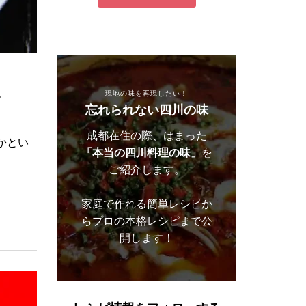
現地の味を再現したい！
？
忘れられない四川の味
成都在住の際、はまった
かとい
「本当の四川料理の味」
を
ご紹介します。
家庭で作れる簡単レシピか
らプロの本格レシピまで公
開します！