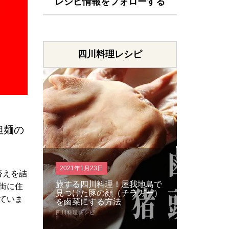
レシピ情報をフォローする
四川料理レシピ
担麺の
2020年10月29日
2020年8月
替えを詰
我地島で
仕上げは金の太陽花椒！四川
衝撃の旨
街に住
ラガー）
のお母さんが教える家庭で作
担麺が簡
ていま
れる本場の麻婆豆腐の作り方
の担担麺
四川料理レシピ
四川料理レシピ