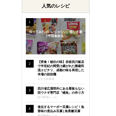
人気のレシピ
1
行ってみればいいじゃない、怪しさ漂
う中国食材店へ
中国食材について
【実食！秘伝の味】赤坂四川飯店
2
で半世紀の間受け継がれた陳建民
流エビチリ、成都の味を再現した
本場の担担麺
おすすめ商品
四川省広漢郊外にある看板もない
3
田ウナギ専門店「鳝魚」の作り方
四川料理レシピ
進化するマーボー豆腐レシピ！魚
4
香味の煮込み豆腐 | 魚香嫩豆腐
四川料理レシピ