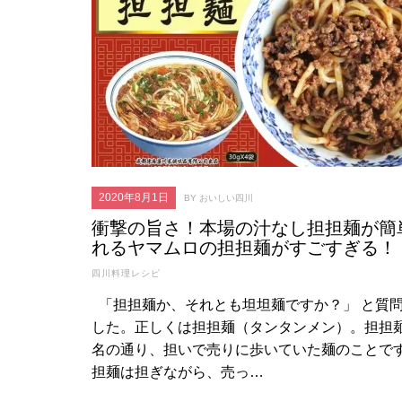
2020年8月1日
BY おいしい四川
衝撃の旨さ！本場の汁なし担担麺が簡
れるヤマムロの担担麺がすごすぎる！
四川料理レシピ
年8月1日
2023年6月13日
「担担麺か、それとも坦坦麺ですか？」 と質
の旨さ！本場の汁なし担
【中国発！白酒アイス】五糧
した。正しくは担担麺（タンタンメン）。担担
が簡単に作れるヤマムロ
液を使ったアイスクリームの
名の通り、担いで売りに歩いていた麺のことで
担麺がすごすぎる！
作り方
担麺は担ぎながら、売っ…
レシピ
四川料理レシピ