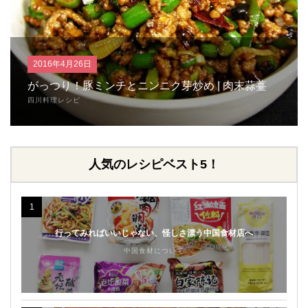
2016年4月26日
がっつり！豚ミンチとニンニク芽炒め | 肉末蒜薹
四川料理レシピ
人気のレシピベスト5！
1
行ってみればいいじゃない、怪しさ漂う中国食材店へ
中国食材について