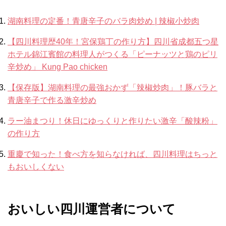
湖南料理の定番！青唐辛子のバラ肉炒め | 辣椒小炒肉
【四川料理歴40年！宮保鶏丁の作り方】四川省成都五つ星
ホテル錦江賓館の料理人がつくる「ピーナッツと鶏のピリ
辛炒め」 Kung Pao chicken
【保存版】湖南料理の最強おかず「辣椒炒肉」！豚バラと
青唐辛子で作る激辛炒め
ラー油まつり！休日にゆっくりと作りたい激辛「酸辣粉」
の作り方
重慶で知った！食べ方を知らなければ、四川料理はちっと
もおいしくない
おいしい四川運営者について