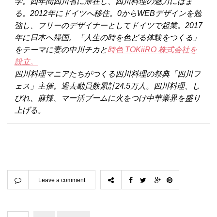
学。四年間四川省に滞在し、四川料理の魅力にはま
る。2012年にドイツへ移住。0からWEBデザインを勉
強し、フリーのデザイナーとしてドイツで起業。2017
年に日本へ帰国。「人生の時を色どる体験をつくる」
をテーマに妻の中川チカと
時色 TOKiiRO 株式会社を
設立。
四川料理マニアたちがつくる四川料理の祭典「四川フ
ェス」主催。過去動員数累計24.5万人。四川料理、し
びれ、麻辣、マー活ブームに火をつけ中華業界を盛り
上げる。
Leave a comment