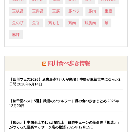
豆板醤
豆瓣醤
豆腐
豚バラ
豚肉
重慶
魚の頭
魚香
鶏もも
鶏肉
鶏胸肉
麺
麻辣
四川食べ歩き情報
【四川フェス2026】過去最高7万人が来場！中野が麻辣世界になった2
日間
2026年6月14日
【熱干面ベスト5選】武漢のソウルフード麺の食べ歩きまとめ
2025年
12月20日
【郑远元】中国全土で1万店舗以上！修脚チェーンの革命児「鄭遠元」
がつくった足裏マッサージ店の物語
2025年12月15日