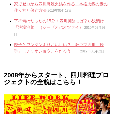
家でゼロから四川麻辣火鍋を作る！本格火鍋の素の
作り方と保存方法
2019年09月17日
下準備はたったの15分！四川風酸っぱ辛い浅漬け｜
「洗澡泡菜」（シーザオパオツァイ）
2019年08月26
日
餃子とワンタンよりおいしい？！激ウマ四川「抄
手」（チャオショウ）を作ろう！！
2019年08月02日
2008年からスタート、四川料理プロ
ジェクトの全貌はこちら！