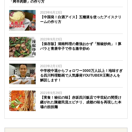
「烤羊肉餅」の作り方
2023年6月13日
【中国発！白酒アイス】五糧液を使ったアイスクリ
ームの作り方
2022年9月23日
【保存版】湖南料理の最強おかず「辣椒炒肉」！豚
バラと青唐辛子で作る激辛炒め
2022年2月13日
中学校中退からフォロワー3000万人以上！地味すぎ
る四川料理動画で人気爆発YOUTUBER王剛さんを
解説します！
2021年9月29日
【実食！秘伝の味】赤坂四川飯店で半世紀の間受け
継がれた陳建民流エビチリ、成都の味を再現した本
場の担担麺