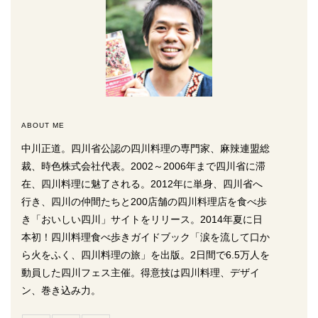
ABOUT ME
中川正道。四川省公認の四川料理の専門家、麻辣連盟総
裁、時色株式会社代表。2002～2006年まで四川省に滞
在、四川料理に魅了される。2012年に単身、四川省へ
行き、四川の仲間たちと200店舗の四川料理店を食べ歩
き「おいしい四川」サイトをリリース。2014年夏に日
本初！四川料理食べ歩きガイドブック「涙を流して口か
ら火をふく、四川料理の旅」を出版。2日間で6.5万人を
動員した四川フェス主催。得意技は四川料理、デザイ
ン、巻き込み力。