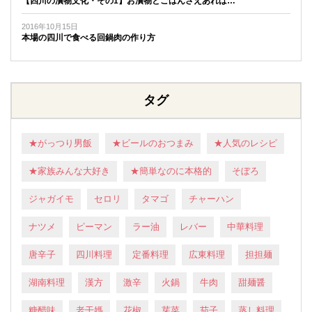
【四川の漬物文化・その1】お漬物とごはんさえあれば…
2016年10月15日
本場の四川で食べる回鍋肉の作り方
タグ
★がっつり男飯
★ビールのおつまみ
★人気のレシピ
★家族みんな大好き
★簡単なのに本格的
そぼろ
ジャガイモ
セロリ
タマゴ
チャーハン
ナツメ
ピーマン
ラー油
レバー
中華料理
唐辛子
四川料理
定番料理
広東料理
担担麺
湖南料理
漢方
激辛
火鍋
牛肉
甜麺醤
糖醋味
老干媽
花椒
芽菜
茄子
蒸し料理