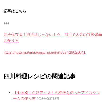
記事はこちら
↓↓↓
完全保存版！担担麺じゃない！今、四川で人気の宜賓燃面
の作り方
https://note.mu/meiweisichuan/n/n83842602c041
四川料理レシピの関連記事
【中国発！白酒アイス】五糧液を使ったアイスクリ
ームの作り方
2023年06月13日