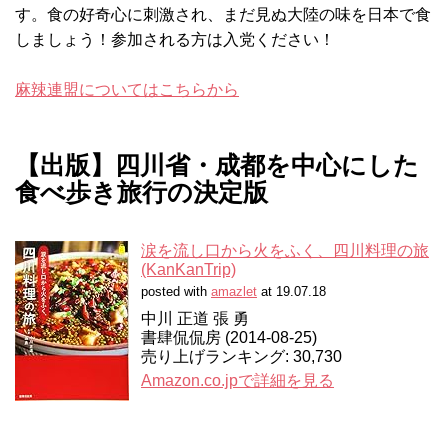
す。食の好奇心に刺激され、まだ見ぬ大陸の味を日本で食
しましょう！参加される方は入党ください！
麻辣連盟についてはこちらから
【出版】四川省・成都を中心にした
食べ歩き旅行の決定版
涙を流し口から火をふく、四川料理の旅
(KanKanTrip)
posted with
amazlet
at 19.07.18
中川 正道 張 勇
書肆侃侃房 (2014-08-25)
売り上げランキング: 30,730
Amazon.co.jpで詳細を見る