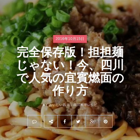
2016年10月15日
完全保存版！担担麺
じゃない！今、四川
で人気の宜賓燃面の
作り方
BY おいしい四川 -
四川料理レシピ