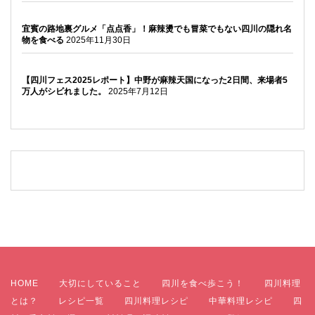
宜賓の路地裏グルメ「点点香」！麻辣燙でも冒菜でもない四川の隠れ名
物を食べる
2025年11月30日
【四川フェス2025レポート】中野が麻辣天国になった2日間、来場者5
万人がシビれました。
2025年7月12日
HOME
大切にしていること
四川を食べ歩こう！
四川料理
とは？
レシピ一覧
四川料理レシピ
中華料理レシピ
四