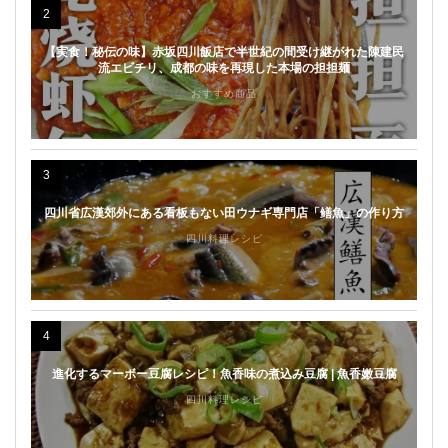
2
【実食！秘伝の味】赤坂四川飯店で半世紀の間受け継がれた陳建民
流エビチリ、成都の味を再現した本場の担担麺
おすすめ商品
3
四川省広漢郊外にある看板もない田ウナギ専門店「鳝魚」の作り方
四川料理レシピ
4
進化するマーボー豆腐レシピ！魚香味の煮込み豆腐 | 魚香嫩豆腐
四川料理レシピ