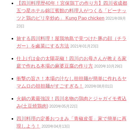
【四川料理歴40年！宮保鶏丁の作り方】四川省成都
五つ星ホテル錦江賓館の料理人がつくる「ピーナッ
ツと鶏のピリ辛炒め」 Kung Pao chicken
2021年09月
23日
旅する四川料理！屋我地島で見つけた豚の顔（チラ
ガー）を鹵菜にする方法
2021年01月23日
仕上げは金の太陽花椒！四川のお母さんが教える家
庭で作れる本場の麻婆豆腐の作り方
2020年10月29日
衝撃の旨さ！本場の汁なし担担麺が簡単に作れるヤ
マムロの担担麺がすごすぎる！
2020年08月01日
火鍋の素最強説！四川名物の鶏肉とジャガイモ煮込
み(土豆焼鶏肉)
2020年05月22日
四川料理の定番おつまみ「青椒皮蛋」家で簡単に再
現しよう！
2020年04月13日