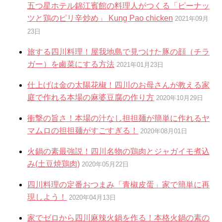
五つ星ホテル錦江賓館の料理人がつくる「ピーナッ
ツと鶏のピリ辛炒め」 Kung Pao chicken
2021年09月
23日
旅する四川料理！屋我地島で見つけた豚の顔（チラ
ガー）を鹵菜にする方法
2021年01月23日
仕上げは金の太陽花椒！四川のお母さんが教える家
庭で作れる本場の麻婆豆腐の作り方
2020年10月29日
衝撃の旨さ！本場の汁なし担担麺が簡単に作れるヤ
マムロの担担麺がすごすぎる！
2020年08月01日
火鍋の素最強説！四川名物の鶏肉とジャガイモ煮込
み(土豆焼鶏肉)
2020年05月22日
四川料理の定番おつまみ「青椒皮蛋」家で簡単に再
現しよう！
2020年04月13日
家でゼロから四川麻辣火鍋を作る！本格火鍋の素の