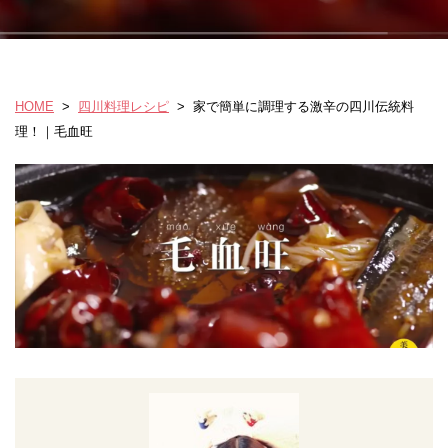
HOME
>
四川料理レシピ
>
家で簡単に調理する激辛の四川伝統料
理！｜毛血旺