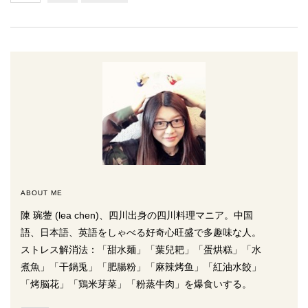
ABOUT ME
陳 琬蓥 (lea chen)、四川出身の四川料理マニア。中国
語、日本語、英語をしゃべる好奇心旺盛で多趣味な人。
ストレス解消法：「甜水麺」「葉兒耙」「蛋烘糕」「水
煮魚」「干鍋兎」「肥腸粉」「麻辣烤鱼」「紅油水餃」
「烤脳花」「鶏米芽菜」「粉蒸牛肉」を爆食いする。