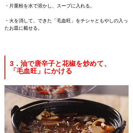
・片栗粉を水で溶かし、スープに入れる。
・火を消して、できた
「毛血旺」をチシャともやしの入っ
た
お皿に載せる。
3．油で唐辛子と花椒を炒めて、
「毛血旺」にかける