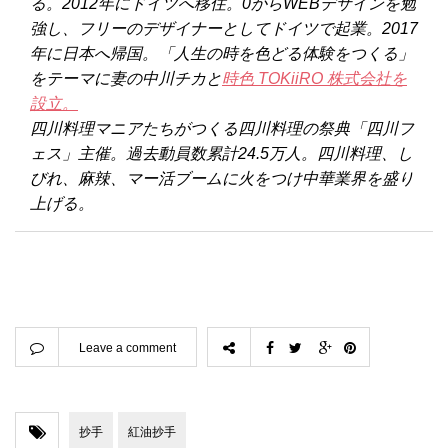
る。2012年にドイツへ移住。0からWEBデザインを勉
強し、フリーのデザイナーとしてドイツで起業。2017
年に日本へ帰国。「人生の時を色どる体験をつくる」
をテーマに妻の中川チカと
時色 TOKiiRO 株式会社を
設立。
四川料理マニアたちがつくる四川料理の祭典「四川フ
ェス」主催。過去動員数累計24.5万人。四川料理、し
びれ、麻辣、マー活ブームに火をつけ中華業界を盛り
上げる。
Leave a comment
抄手
紅油抄手