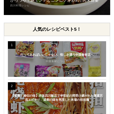
がっつり！豚ミンチとニンニク芽炒め | 肉末蒜薹
四川料理レシピ
人気のレシピベスト5！
1
行ってみればいいじゃない、怪しさ漂う中国食材店へ
中国食材について
2
【実食！秘伝の味】赤坂四川飯店で半世紀の間受け継がれた陳建民
流エビチリ、成都の味を再現した本場の担担麺
おすすめ商品