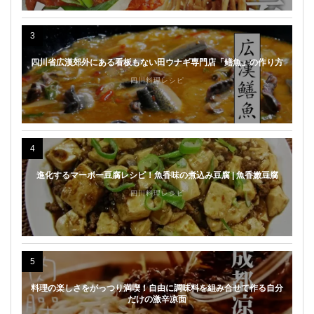
3
四川省広漢郊外にある看板もない田ウナギ専門店「鳝魚」の作り方
四川料理レシピ
4
進化するマーボー豆腐レシピ！魚香味の煮込み豆腐 | 魚香嫩豆腐
四川料理レシピ
5
料理の楽しさをがっつり満喫！自由に調味料を組み合せて作る自分
だけの激辛凉面