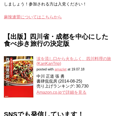
しましょう！参加される方は入党ください！
麻辣連盟についてはこちらから
【出版】四川省・成都を中心にした
食べ歩き旅行の決定版
涙を流し口から火をふく、四川料理の旅
(KanKanTrip)
posted with
amazlet
at 19.07.18
中川 正道 張 勇
書肆侃侃房 (2014-08-25)
売り上げランキング: 30,730
Amazon.co.jpで詳細を見る
SNSでも発信しています！