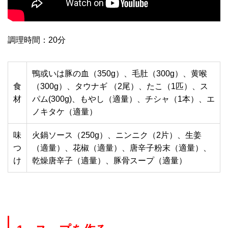
調理時間：20分
鴨或いは豚の血（350g）、毛肚（300g）、黄喉
食
（300g）、タウナギ （2尾）、たこ（1匹）、ス
材
パム(300g)、もやし（適量）、チシャ（1本）、エ
ノキタケ（適量）
味
火鍋ソース（250g）、ニンニク（2片）、生姜
つ
（適量）、花椒（適量）、唐辛子粉末（適量）、
け
乾燥唐辛子（適量）、豚骨スープ（適量）