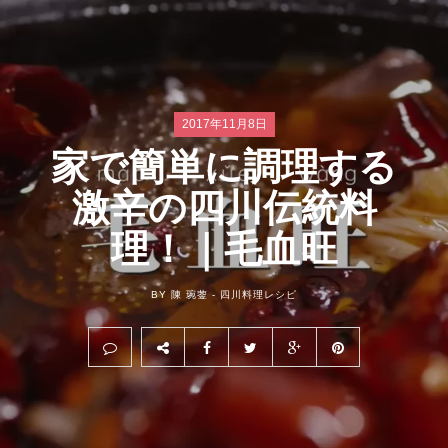
2017年11月8日
家で簡単に調理する
激辛の四川伝統料
理！｜毛血旺
BY 陳 琬蓥 -
四川料理レシピ