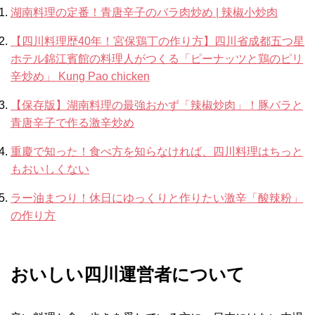
湖南料理の定番！青唐辛子のバラ肉炒め | 辣椒小炒肉
【四川料理歴40年！宮保鶏丁の作り方】四川省成都五つ星
ホテル錦江賓館の料理人がつくる「ピーナッツと鶏のピリ
辛炒め」 Kung Pao chicken
【保存版】湖南料理の最強おかず「辣椒炒肉」！豚バラと
青唐辛子で作る激辛炒め
重慶で知った！食べ方を知らなければ、四川料理はちっと
もおいしくない
ラー油まつり！休日にゆっくりと作りたい激辛「酸辣粉」
の作り方
おいしい四川運営者について