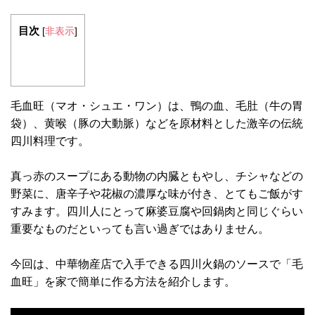
目次
[
非表示
]
毛血旺（マオ・シュエ・ワン）は、鴨の血、毛肚（牛の胃
袋）、黄喉（豚の大動脈）などを原材料とした激辛の伝統
四川料理です。
真っ赤のスープにある動物の内臓ともやし、チシャなどの
野菜に、唐辛子や花椒の濃厚な味が付き、とてもご飯がす
すみます。四川人にとって麻婆豆腐や回鍋肉と同じぐらい
重要なものだといっても言い過ぎではありません。
今回は、中華物産店で入手できる四川火鍋のソースで「毛
血旺」を家で簡単に作る方法を紹介します。