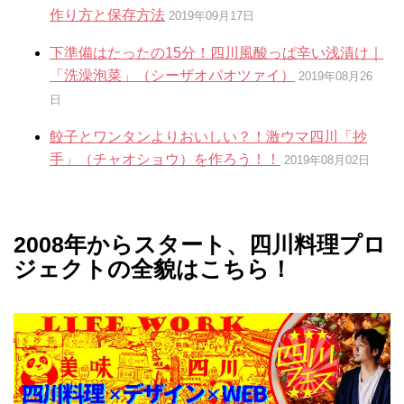
作り方と保存方法
2019年09月17日
下準備はたったの15分！四川風酸っぱ辛い浅漬け｜
「洗澡泡菜」（シーザオパオツァイ）
2019年08月26
日
餃子とワンタンよりおいしい？！激ウマ四川「抄
手」（チャオショウ）を作ろう！！
2019年08月02日
2008年からスタート、四川料理プロ
ジェクトの全貌はこちら！