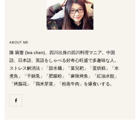
ABOUT ME
陳 琬蓥 (lea chen)、四川出身の四川料理マニア。中国
語、日本語、英語をしゃべる好奇心旺盛で多趣味な人。
ストレス解消法：「甜水麺」「葉兒耙」「蛋烘糕」「水
煮魚」「干鍋兎」「肥腸粉」「麻辣烤鱼」「紅油水餃」
「烤脳花」「鶏米芽菜」「粉蒸牛肉」を爆食いする。