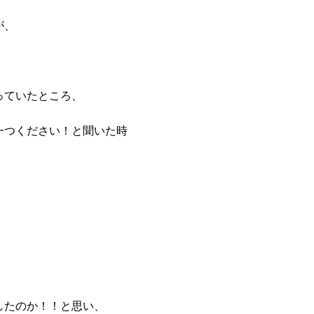
が、
っていたところ、
一つください！と聞いた時
」
したのか！！と思い、