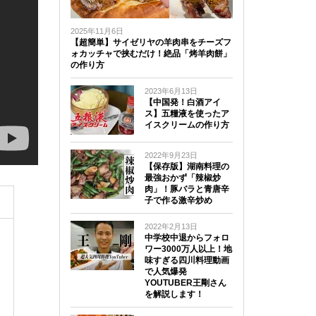
2025年11月6日
【超簡単】サイゼリヤの羊肉串をチーズフ
ォカッチャで挟むだけ！絶品「烤羊肉餅」
の作り方
2023年6月13日
【中国発！白酒アイ
ス】五糧液を使ったア
イスクリームの作り方
2022年9月23日
【保存版】湖南料理の
最強おかず「辣椒炒
肉」！豚バラと青唐辛
子で作る激辛炒め
2022年2月13日
中学校中退からフォロ
ワー3000万人以上！地
味すぎる四川料理動画
で人気爆発
YOUTUBER王剛さん
を解説します！