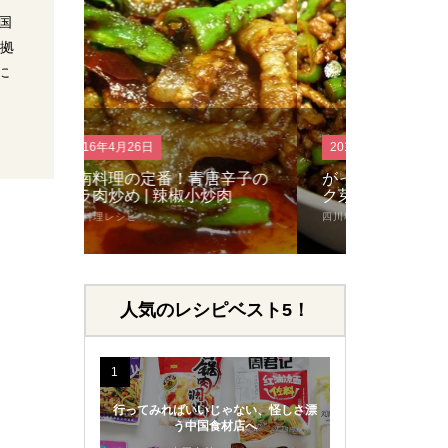
国
の拠
に
2016年4月26日
2016年4月2
唐辛子の
がっつり！豚ミンチとニンニ
シンプル
炒肉
ク芽炒め | 肉末蒜薹
の細切り炒
四川料理レシピ
中華料理レシピ
人気のレシピベスト5！
1
行ってみればいいじゃない、怪しさ漂
う中国食材店へ