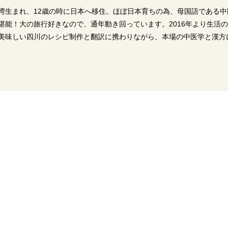
ng 。台湾生まれ、12歳の時に日本へ移住。ほぼ日本育ちの為、母国語である中
堪能！大の旅行好きなので、通年動き回っています。2016年より生活
美味しい四川のレシピ制作と翻訳に携わりながら、本場の中医学と漢方
2016年7月5日
【動画】ドーンと豆板醤を入
2016年4月26日
れる！辛い料理好きにオスス
メなニンジンと鶏肉激辛煮込
湖南料理の定番！青
み
バラ肉炒め | 辣椒小
四川料理レシピ
中華料理レシピ