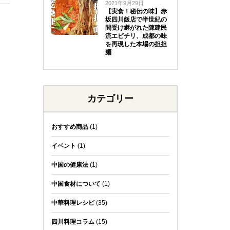
2021年9月29日
【実食！秘伝の味】赤
坂四川飯店で半世紀の
間受け継がれた陳建民
流エビチリ、成都の味
を再現した本場の担担
麺
カテゴリー
おすすめ商品
(1)
イベント
(1)
中国の健康法
(1)
中国食材について
(1)
中華料理レシピ
(35)
四川料理コラム
(15)