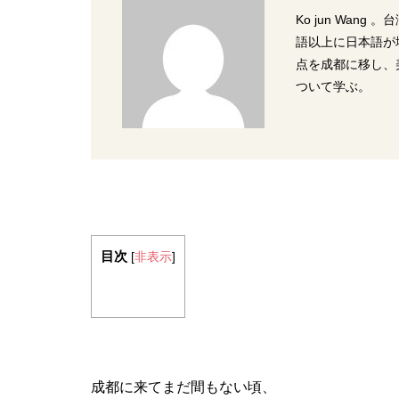
Ko jun Wa
語以上に日本語が
点を成都に移し、
ついて学ぶ。
2016年8月25日
年4月26日
圧倒的な麻辣！火鍋の素と3
プルな食材！じゃがいも
種の油を使い家庭でつくる麻
り炒め | 土豆丝
辣香鍋レシピ
レシピ
四川料理レシピ
目次
[
非表示
]
成都に来てまだ間もない頃、