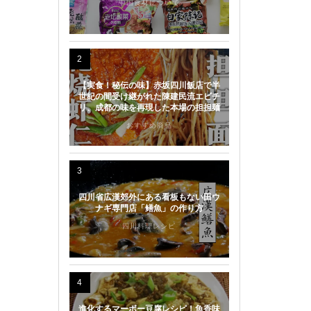
中国食材について
2
【実食！秘伝の味】赤坂四川飯店で半
世紀の間受け継がれた陳建民流エビチ
リ、成都の味を再現した本場の担担麺
おすすめ商品
3
四川省広漢郊外にある看板もない田ウ
ナギ専門店「鳝魚」の作り方
四川料理レシピ
4
進化するマーボー豆腐レシピ！魚香味