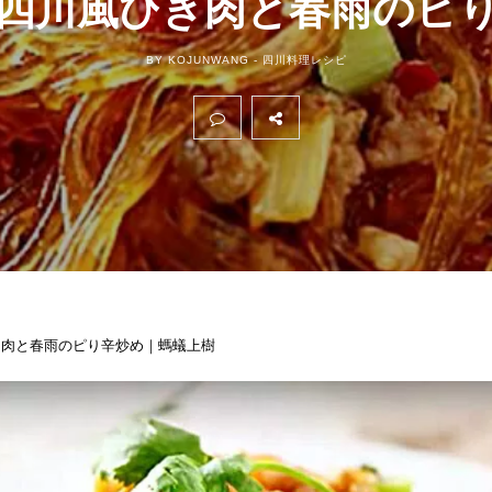
四川風ひき肉と春雨のピ
BY KOJUNWANG -
四川料理レシピ
き肉と春雨のピり辛炒め｜螞蟻上樹