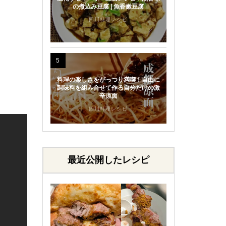
の煮込み豆腐 | 魚香嫩豆腐
四川料理レシピ
5
料理の楽しさをがっつり満喫！自由に
調味料を組み合せて作る自分だけの激
辛凉面
四川料理レシピ
最近公開したレシピ